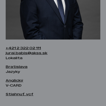
+421 2 322 02 111
juraj.babis@akss.sk
Lokalita
Bratislava
Jazyky
Anglický
V-CARD
Stiahnuť .vcf