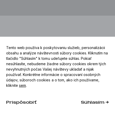
Tento web používa k poskytovaniu služieb, personalizácii
obsahu a analýze návštevnosti súbory cookies. Kliknutím na
tlačidlo "Súhlasím" k tomu udeľujete súhlas. Pokiaľ
nesúhlasíte, nebudeme žiadne súbory cookies okrem tých
nevyhnutných počas Vašej návštevy ukladať a nijak
používať. Konkrétne informácie o spracovaní osobných
Bratislava
údajov, súboroch cookies a o tom, ako ich používame,
Nitra
kliknite
sem
.
Žiar nad Hronom
Vysoké Tatry
Košice
Prispôsobiť
Súhlasím →