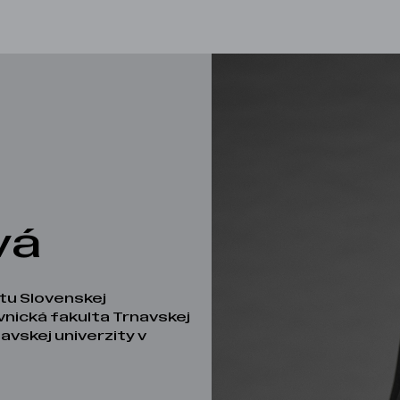
vá
tu Slovenskej
vnická fakulta Trnavskej
navskej univerzity v