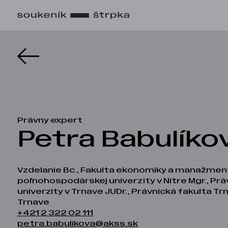
Právny expert
Petra Babulíko
Vzdelanie Bc., Fakulta ekonomiky a manažmen
poľnohospodárskej univerzity v Nitre Mgr., Prá
univerzity v Trnave JUDr., Právnická fakulta Tr
Trnave
+421 2 322 02 111
petra.babulikova@akss.sk